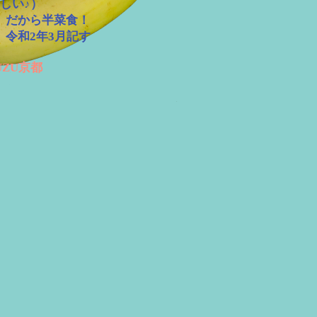
しい♪）
。だから半菜食！
和2年3月記す
ZU京都