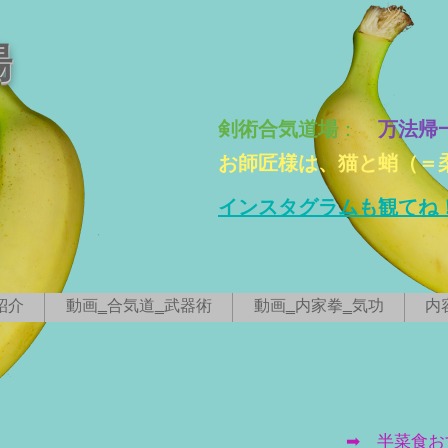
場
剣術合気道場
：
万法帰
お師匠様は、猫と蛸（＝
インスタグラムも観てね
紹介
動画‗合気道‗武器術
動画‗内家拳‗気功
内
に関して
➡ 半菜食お