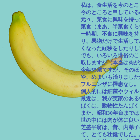
​私は、食生活を今のと
今のところと申している
元々、菜食に興味を持っ
菜食（まあ、半菜食くら
一時期、不食に興味を持
り、果物だけで生活して
くなった経験をしたりし
でも、いろいろ世俗のこ
取しますが（本当は肉が
今年55歳ですが、その
や、めまいも治りました
フルエンザに罹患なし。
個人的には細菌やウィル
最近は、我が実家のある
ぱくは、動物性たんぱく
また、昭和30年台まで
世の中には肉が体に良い
芝盛平翁は、昔、
内弟子
て、とても壮健でした。