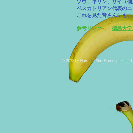
ゾウ、キリン、サイ（個
​ペスカトリアン代表の
​これを見た皆さ
​参考リンク→
徳島大学
© 2023 by Name of Site. Proudly created