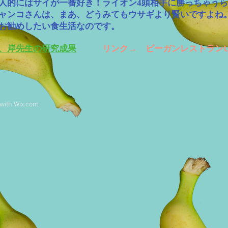
人的にはサイが一番好き！ライオン4頭相手に勝っちゃうら
ニャンコさんは、まあ、どうみてもウサギより賢いですよね
んにも、お勧めしたい食生活なのです。 令
、岸先生の研究成果
リンク→ ビーガンレストランU
 with
Wix.com