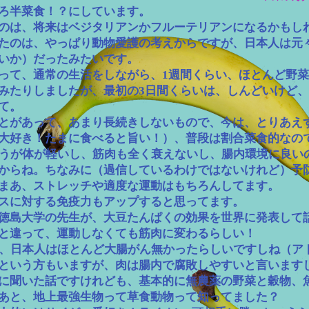
ころ半菜食！？にしています。
のは、将来は​ベジタリアンかフルーテリアンになるかもし
たのは、やっぱり動物愛護の考えからですが、日本人は元
いか）だったみたいです。
って、通常の生活をしながら、1週間くらい、ほとんど野
みたりしましたが、最初の3日間くらいは、しんどいけど、
て。
とがあって、あまり長続きしないもので、今は、とりあえ
大好き！たまに食べると旨い！）、普段は割合菜食的なの
ほうが体が軽いし、筋肉も全く衰えないし、腸内環境に良い
からね。ちなみに（過信しているわけではないけれど）予防
まあ、ストレッチや適度な運動はもちろんしてます。
スに対する免疫力もアップすると思ってます。
徳島大学の先生が、大豆たんぱくの効果を世界に発表して
と違って、運動しなくても筋肉に変わるらしい！
は、日本人はほとんど大腸がん無かったらしいですしね（ア
という方もいますが、肉は腸内で腐敗しやすいと言います
に聞いた話ですけれども、基本的に無農薬の野菜と穀物、
あと、地上最強生物って草食動物って知ってました？