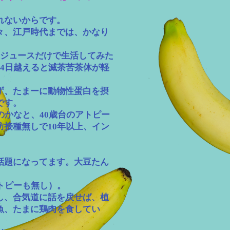
れないからです。
々、江戸時代までは、かなり
菜ジュースだけで生活してみた
4日越えると滅茶苦茶体が軽
ず、たまーに動物性蛋白を摂
です。
のかなと、40歳台のアトピー
接種無しで10年以上、イン
話題になってます。大豆たん
トピーも無し）。
し、合気道に話を戻せば、植
魚、たまに鶏肉を食してい