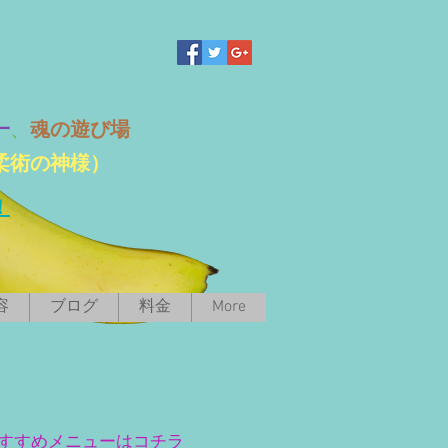
一
、
魂の遊び場
柔術の神様）
！
容
ブログ
料金
More
すすめメニューはコチラ