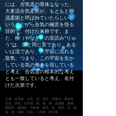
には、合気道の母体となった、
大東流合気柔術が、もともと柳
流柔術と呼ばれていたらしいと
いうことから合気の極意を悟る
目的で、付けた名称です。ま
た、柳（やなぎ）の音読み“りゅ
う”は、龍と同じ音であり、ある
いは流であり、大宇宙に流れる
龍気、つまり、この宇宙を生か
している気の働きを現している
と考え、合気道の根本的な考え
とも一致していると考え、名付
けた次第です。
京都、合気道、伏見、淀、気功、呼吸法、護身術、
武道、武術、古武道、剣、槍、禅、武徳殿、健康、
関節技、格闘技、内家拳、拳法、杖、冥想、気、体
操、技、波動、合気、八卦掌、形意拳