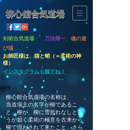
柳心館合気道場
剣術合気道場
：
万法帰一
、
魂の遊
び場
お師匠様は、猫と蛸（＝柔術の神
様）
インスタグラムも観てね！
柳心館合気道場の名称は、
当道場主の名字が柳であるこ
と、柳が、柳に雪折れなしと言
うが如く柔術の極意を古来から
柳で現わされて来たこと、さら