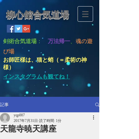
柳心館合気道場
剣術合気道場
：
万法帰一
、
魂の遊
び場
お師匠様は、猫と蛸（＝柔術の神
様）
インスタグラムも観てね！
記事
yqp007
2017年7月31日
読了時間: 1分
天龍寺暁天講座