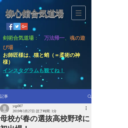
柳心館合気道場
剣術合気道場
：
万法帰一
、
魂の遊
び場
お師匠様は、猫と蛸（＝柔術の神
様）
インスタグラムも観てね！
記事
yqp007
2019年3月27日
読了時間: 1分
母校が春の選抜高校野球に