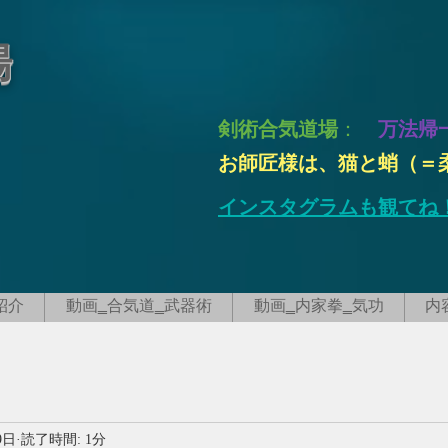
場
剣術合気道場
：
万法帰
お師匠様は、猫と蛸（＝
インスタグラムも観てね
紹介
動画‗合気道‗武器術
動画‗内家拳‗気功
内
9日
読了時間: 1分