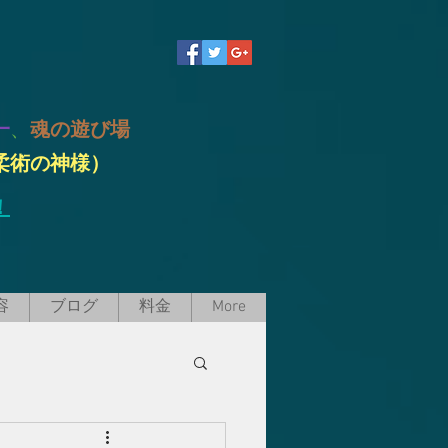
一
、
魂の遊び場
柔術の神様）
！
容
ブログ
料金
More