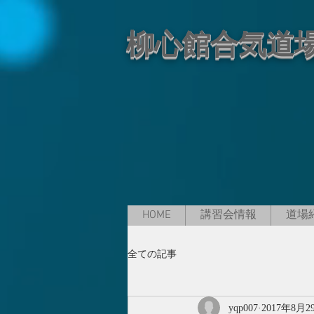
柳心館合気道
HOME
講習会情報
道場
全ての記事
yqp007
2017年8月2