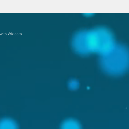
今年
久々のインド・ネパール料理
と淀花火大会
 with
Wix.com