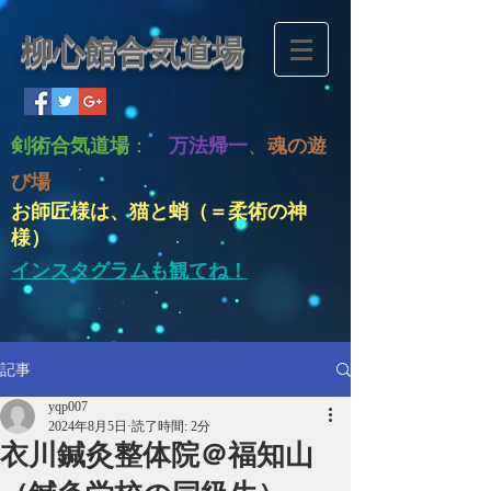
柳心館合気道場
剣術合気道場
：
万法帰一
、
魂の遊
び場
お師匠様は、猫と蛸（＝柔術の神
様）
インスタグラムも観てね！
記事
yqp007
2024年8月5日
読了時間: 2分
衣川鍼灸整体院＠福知山