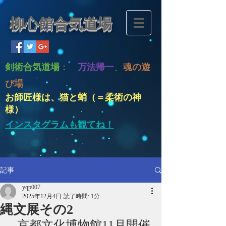
柳心館合気道場
剣術合気道場
：
万法帰一
、
魂の遊
び場
お師匠様は、猫と蛸（＝柔術の神
様）
インスタグラムも観てね！
記事
yqp007
2025年12月4日
読了時間: 1分
縄文展その2
京都文化博物館11月開催