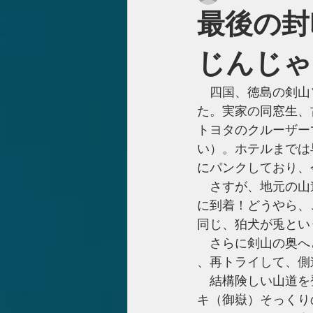
最後の封
じんじゃ
　四国、徳島の剣山
た。実家の同窓生、
トヨタのクルーザー
い）。ホテルまでは
にパンクしており、今
　さすが、地元の山
に到着！どうやら、
同じ、狛犬が兎とい
　さらに剣山の奥へ
、再トライして、側
　結構険しい山道を
キ（御嶽）そっくり