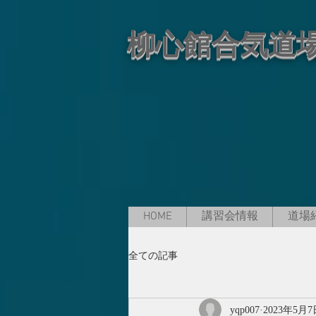
柳心館合気道
HOME
講習会情報
道場
全ての記事
yqp007
2023年5月7