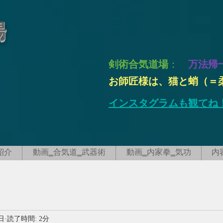
場
剣術合気道場
：
万法帰
お師匠様は、猫と蛸（＝
インスタグラムも観てね
紹介
動画‗合気道‗武器術
動画‗内家拳‗気功
内
日
読了時間: 2分