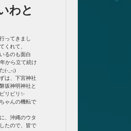
いわと
行ってきまし
てくれて、
いるのも面白
去年から立て続け
_-;)
ずは、下宮神社
磐坂神明神社と
ビリビリ✨
ちゃんの機転で
に、沖縄のウタ
したので、皆で