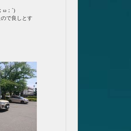
ω；`)
たので良しとす