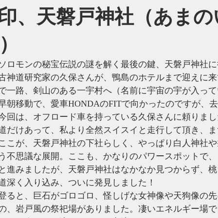
印、天磐戸神社（あまの
）
ソロモンの秘宝伝説の謎を解く最後の鍵、天磐戸神社に
古神道研究家の久保さんが、鴨島のホテルまで迎えに来
で一路、剣山のある一宇村へ（名前に宇宙の宇が入って
早朝移動で、愛車HONDAのFITで向かったのですが、
回は、オフロード車を持っている久保さんに頼りました(-
道だけあって、私より全然スイスイと走行して頂き、ま
ここが、天磐戸神社の下社らしく、やっぱり白人神社や
う不思議な展開。ここも、かなりのパワースポットで、
と進みましたが、天磐戸神社はなかなか見つからず、桃
道深く入り込み、ついに発見しました！
登ると、巨石がゴロゴロ、怪しげな女神像や天狗像の先
の、岩戸風の祭祀場がありました。凄いエネルギー場で