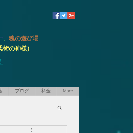
一
、
魂の遊び場
柔術の神様）
！
容
ブログ
料金
More