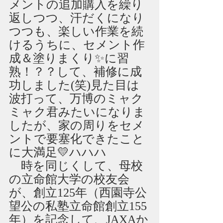
メントの追加購入を繰り
返しつつ、汗だくになり
つつも、楽しい作業を続
けるうちに、セメント作
成＆塗りまくり✨に習
熟！？？して、補修に成
功しました(笑)見た目は
波打って、万博のミャク
ミャク君みたいになりま
したが、家の周りをセメ
ントで要塞化できたこと
に大満足💛ハハハ
　時を同じくして、母校
の立命館大学の校友会
が、創立125年（西園寺公
望公の私塾立命館創立155
年）を記念して、JAXAか