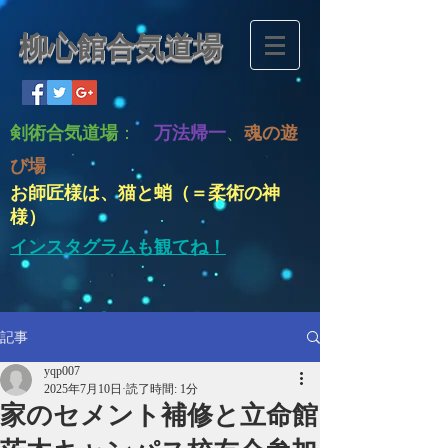
柳心館合気道場
剣術合気道場
：
万法帰一
、
魂の遊
び場
お師匠様は、猫と蛸（＝柔術の神
様）
インスタグラムも観てね！
記事
yqp007
2025年7月10日
読了時間: 1分
家のセメント補修と立命館