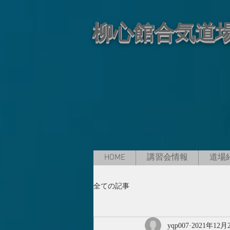
柳心館合気道
HOME
講習会情報
道場
全ての記事
yqp007
2021年12月