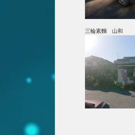
三輪素麵　山和