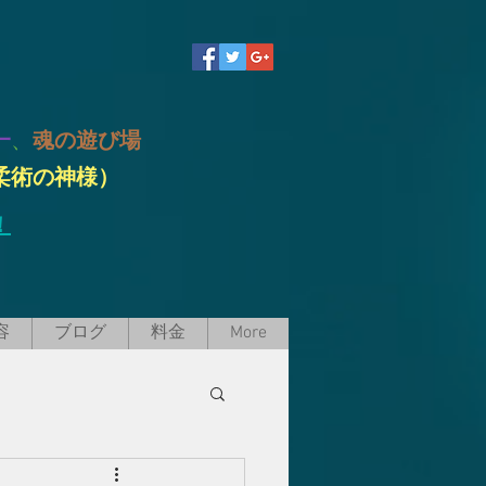
一
、
魂の遊び場
柔術の神様）
！
容
ブログ
料金
More