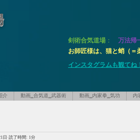
場
剣術合気道場
：
万法帰
お師匠様は、猫と蛸（＝
インスタグラムも観てね
紹介
動画‗合気道‗武器術
動画‗内家拳‗気功
内
21日
読了時間: 1分