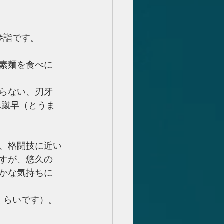
参詣です。
素麺を食べに
らない、刃牙
麻蹴早（とうま
、格闘技に近い
すが、悠久の
らかな気持ちに
くらいです）。