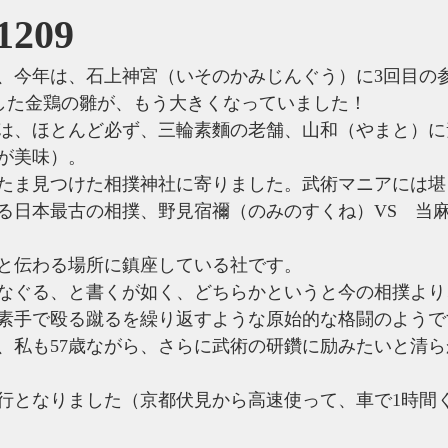
1209
、今年は、石上神宮（いそのかみじんぐう）に3回目の
紹介した金鶏の雛が、もう大きくなっていました！
は、ほとんど必ず、三輪素麵の老舗、山和（やまと）に
が美味）。
たま見つけた相撲神社に寄りました。武術マニアには堪
る日本最古の相撲、野見宿禰（のみのすくね）VS　当
と伝わる場所に鎮座している社です。
なぐる、と書くが如く、どちらかというと今の相撲より
素手で殴る蹴るを繰り返すような原始的な格闘のようで
、私も57歳ながら、さらに武術の研鑽に励みたいと清
行となりました（京都伏見から高速使って、車で1時間